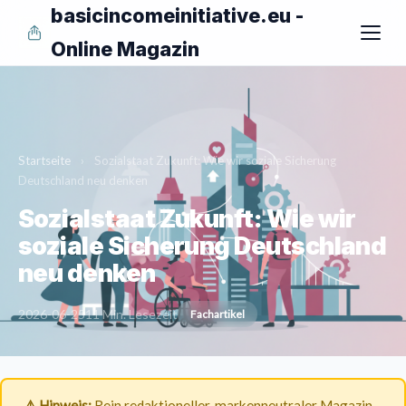
basicincomeinitiative.eu -
Online Magazin
Startseite
›
Sozialstaat Zukunft: Wie wir soziale Sicherung
Deutschland neu denken
Sozialstaat Zukunft: Wie wir
soziale Sicherung Deutschland
neu denken
2026-06-25
11 Min. Lesezeit
Fachartikel
⚠️ Hinweis:
Rein redaktioneller, markenneutraler Magazin-