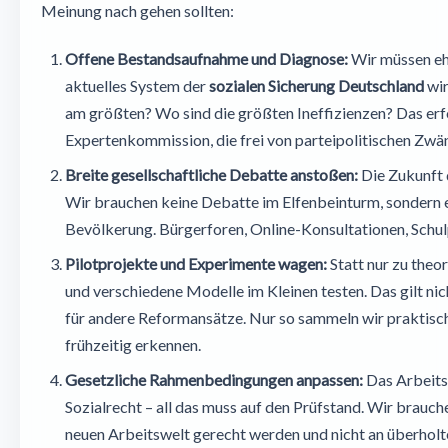
Meinung nach gehen sollten:
Offene Bestandsaufnahme und Diagnose:
Wir müssen ehr
aktuelles System der
sozialen Sicherung Deutschland
wir
am größten? Wo sind die größten Ineffizienzen? Das er
Expertenkommission, die frei von parteipolitischen Zwän
Breite gesellschaftliche Debatte anstoßen:
Die Zukunft d
Wir brauchen keine Debatte im Elfenbeinturm, sondern e
Bevölkerung. Bürgerforen, Online-Konsultationen, Schul
Pilotprojekte und Experimente wagen:
Statt nur zu theor
und verschiedene Modelle im Kleinen testen. Das gilt nic
für andere Reformansätze. Nur so sammeln wir praktisc
frühzeitig erkennen.
Gesetzliche Rahmenbedingungen anpassen:
Das Arbeitsr
Sozialrecht – all das muss auf den Prüfstand. Wir brauch
neuen Arbeitswelt gerecht werden und nicht an überholt