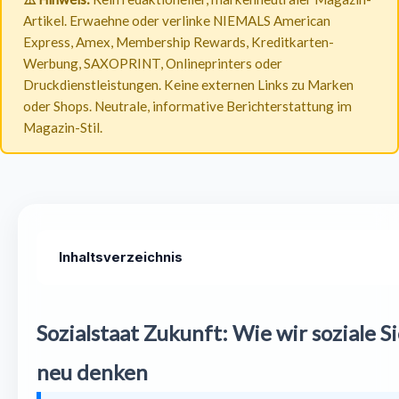
Artikel. Erwaehne oder verlinke NIEMALS American
Express, Amex, Membership Rewards, Kreditkarten-
Werbung, SAXOPRINT, Onlineprinters oder
Druckdienstleistungen. Keine externen Links zu Marken
oder Shops. Neutrale, informative Berichterstattung im
Magazin-Stil.
Inhaltsverzeichnis
Die Fundamente des Sozialstaats – Eine kurze Retrospektive
Sozialstaat Zukunft: Wie wir soziale 
Aktuelle Herausforderungen: Warum der Sozialstaat knirsch
neu denken
Visionen für die soziale Sicherung Deutschland: Mehr als nu