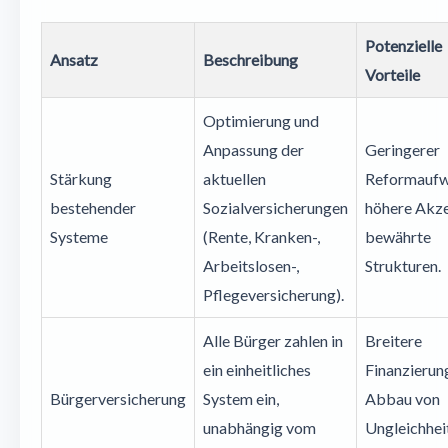
Potenzielle
Ansatz
Beschreibung
Vorteile
Optimierung und
Anpassung der
Geringerer
Stärkung
aktuellen
Reformaufw
bestehender
Sozialversicherungen
höhere Akze
Systeme
(Rente, Kranken-,
bewährte
Arbeitslosen-,
Strukturen.
Pflegeversicherung).
Alle Bürger zahlen in
Breitere
ein einheitliches
Finanzierun
Bürgerversicherung
System ein,
Abbau von
unabhängig vom
Ungleichhei