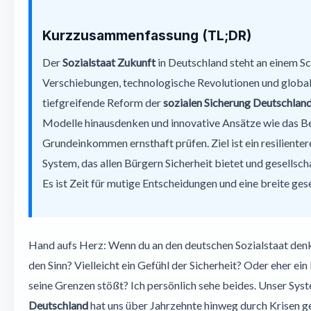
Das Bedingungslose Grundeinkommen als Game Changer?
Kurzzusammenfassung (TL;DR)
Konkrete Schritte für eine resiliente soziale Sicherung Deut
Der
Sozialstaat Zukunft
in Deutschland steht an einem 
Die Rolle der Bürger und der Politik
Verschiebungen, technologische Revolutionen und global
Fazit: Eine Chance zur Neugestaltung
tiefgreifende Reform der
sozialen Sicherung Deutschlan
Modelle hinausdenken und innovative Ansätze wie das B
Häufig gestellte Fragen (FAQ) zur Zukunft des Sozialstaats
Grundeinkommen ernsthaft prüfen. Ziel ist ein resilienter
System, das allen Bürgern Sicherheit bietet und gesellsc
Es ist Zeit für mutige Entscheidungen und eine breite ges
Hand aufs Herz: Wenn du an den deutschen Sozialstaat denk
den Sinn? Vielleicht ein Gefühl der Sicherheit? Oder eher e
seine Grenzen stößt? Ich persönlich sehe beides. Unser Sys
Deutschland
hat uns über Jahrzehnte hinweg durch Krisen ge