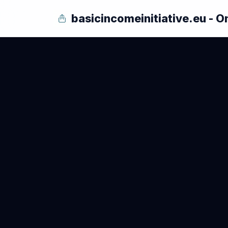
basicincomeinitiative.eu - O