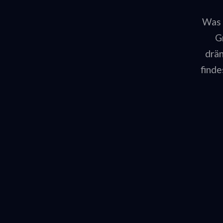
Was 
G
drän
finde