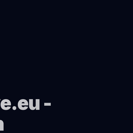
e.eu -
n